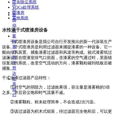
中央除尘系统
中
VOCs处理系统
心
喷漆房
新
其他系统
闻
动
水性漆干式喷漆房设备
态
案
例
干式喷漆房设备是我公司自行开发推出的新一代涂装生产
客
设备。干式喷漆房是利用过滤器来捕捉漆雾的一种设备。它一
户
般由排风装置、捕集漆雾过滤器和风道等构成。箱式漆雾纸过
关
滤器设置在喷漆室排气口前面，含漆雾的空气通过时，里面错
于
综复杂的系统，改变空气流动的方向，漆雾颗粒碰到纸板后被
慧
捕集。
达
干式油漆过滤器产品特性：
联
系
①对空气的弱阻力，过滤效果强，容尘量是漆雾棉的5倍
我
之多。并且容尘饱和时气流量不减。
们
②漆雾颗粒、粉末处理简单，不会造成2次污染。
③该过滤器为积木式组装，待过滤器完全饱和后，可以更