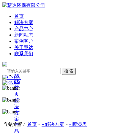
首页
解决方案
产品中心
新闻动态
案例客户
关于慧达
联系我们
网
CN
站
EN
首
页
解
决
方
案
当前位置：
首页
»
» 解决方案
»
» 喷漆房
产
品