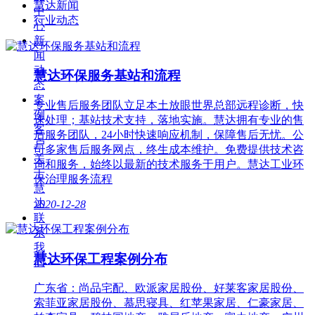
慧达新闻
中
行业动态
心
新
闻
动
慧达环保服务基站和流程
态
案
专业售后服务团队立足本土放眼世界总部远程诊断，快
例
速处理；基站技术支持，落地实施。慧达拥有专业的售
客
后服务团队，24小时快速响应机制，保障售后无忧。公
户
司多家售后服务网点，终生成本维护。免费提供技术咨
关
询和服务，始终以最新的技术服务于用户。慧达工业环
于
保治理服务流程
慧
达
2020-12-28
联
系
我
慧达环保工程案例分布
们
广东省：尚品宅配、欧派家居股份、好莱客家居股份、
索菲亚家居股份、慕思寝具、红苹果家居、仁豪家居、