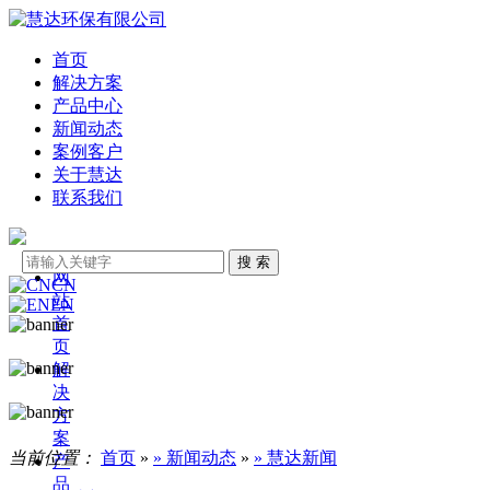
首页
解决方案
产品中心
新闻动态
案例客户
关于慧达
联系我们
网
CN
站
EN
首
页
解
决
方
案
当前位置：
首页
»
» 新闻动态
»
» 慧达新闻
产
品