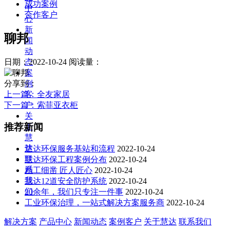
成功案例
中
合作客户
心
新
聊邦
闻
动
态
日期：2022-10-24
阅读量：
案
例
分享到：
客
上一篇
：全友家居
户
下一篇
：索菲亚衣柜
关
推荐新闻
于
慧
达
慧达环保服务基站和流程
2022-10-24
联
慧达环保工程案例分布
2022-10-24
系
精工细凿 匠人匠心
2022-10-24
我
慧达12道安全防护系统
2022-10-24
们
20余年，我们只专注一件事
2022-10-24
工业环保治理，一站式解决方案服务商
2022-10-24
解决方案
产品中心
新闻动态
案例客户
关于慧达
联系我们