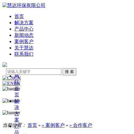
首页
解决方案
产品中心
新闻动态
案例客户
关于慧达
联系我们
网
CN
站
EN
首
页
解
决
方
案
当前位置：
首页
»
» 案例客户
»
» 合作客户
产
品