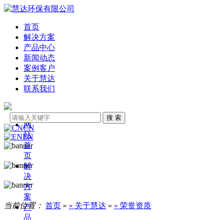
首页
解决方案
产品中心
新闻动态
案例客户
关于慧达
联系我们
网
CN
站
EN
首
页
解
决
方
案
当前位置：
首页
»
» 关于慧达
»
» 荣誉资质
产
品