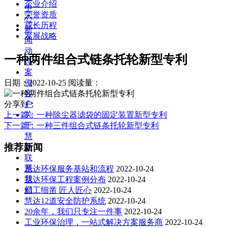
企业介绍
中
荣誉资质
心
成长历程
新
发展战略
闻
动
一种两件组合式链条托轮新型专利
态
案
例
日期：2022-10-25
阅读量：
客
户
分享到：
关
上一篇
：一种除尘器滤袋的固定装置新型专利
于
下一篇
：一种三件组合式链条托轮新型专利
慧
推荐新闻
达
联
系
慧达环保服务基站和流程
2022-10-24
我
慧达环保工程案例分布
2022-10-24
们
精工细凿 匠人匠心
2022-10-24
慧达12道安全防护系统
2022-10-24
20余年，我们只专注一件事
2022-10-24
工业环保治理，一站式解决方案服务商
2022-10-24