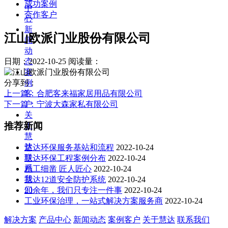
成功案例
中
合作客户
心
新
江山欧派门业股份有限公司
闻
动
态
日期：2022-10-25
阅读量：
案
例
分享到：
客
上一篇
：合肥客来福家居用品有限公司
户
下一篇
：宁波大森家私有限公司
关
推荐新闻
于
慧
达
慧达环保服务基站和流程
2022-10-24
联
慧达环保工程案例分布
2022-10-24
系
精工细凿 匠人匠心
2022-10-24
我
慧达12道安全防护系统
2022-10-24
们
20余年，我们只专注一件事
2022-10-24
工业环保治理，一站式解决方案服务商
2022-10-24
解决方案
产品中心
新闻动态
案例客户
关于慧达
联系我们