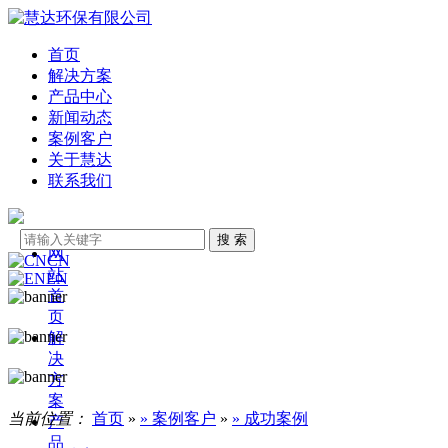
首页
解决方案
产品中心
新闻动态
案例客户
关于慧达
联系我们
网
CN
站
EN
首
页
解
决
方
案
当前位置：
首页
»
» 案例客户
»
» 成功案例
产
品